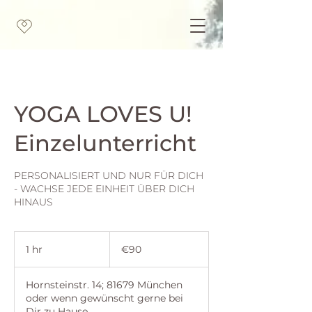
YOGA LOVES U!
Einzelunterricht
PERSONALISIERT UND NUR FÜR DICH
- WACHSE JEDE EINHEIT ÜBER DICH
HINAUS
90
euros
1 hr
1
€90
h
Hornsteinstr. 14; 81679 München
oder wenn gewünscht gerne bei
Dir zu Hause